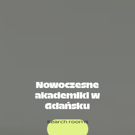
Nowoczesne
akademiki w
Gdańsku
Search rooms