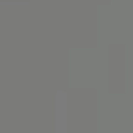
POLAND
Gdańsk
MILESTONE Gdańsk
Kraków
MILESTONE Kraków
Warsaw
Tribera Warsaw
NOWY 2026
Wrocław
MILESTONE Fabryczna
MILESTONE Ołbin
PORTUGAL
Carcavelos
MILESTONE Nova
Lisbon
MILESTONE Olaias