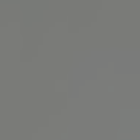
Copenhagen
BaseStack Bryggen
GERMANY
Aachen
MILESTONE Aachen West
Tribera Aachen Centre
NOWY 2026
Bonn
MILESTONE Bonn
Dortmund
Basecamp Dortmund
ITALY
Milan
Tribera Milan
NOWY 2026
NETHERLANDS
Rotterdam
MILESTONE Chapter Lucia