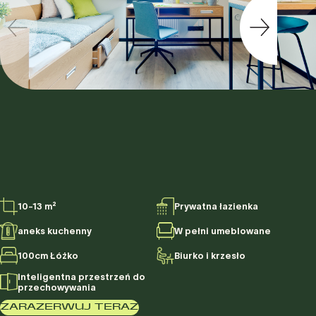
10-13 m²
Prywatna łazienka
aneks kuchenny
W pełni umeblowane
100cm Łóżko
Biurko i krzesło
Inteligentna przestrzeń do
przechowywania
ZARAZERWUJ TERAZ