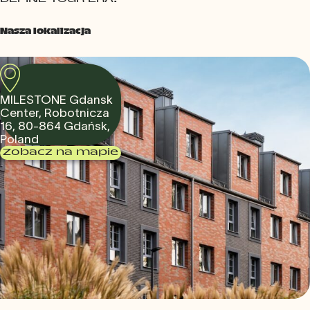
Nasza lokalizacja
MILESTONE Gdansk
Center, Robotnicza
16, 80-864 Gdańsk,
Poland
Zobacz na mapie