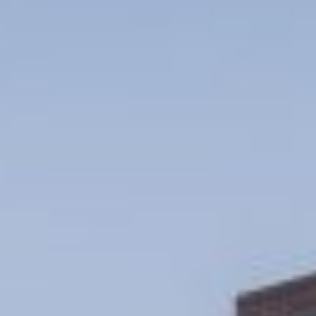
Carcavelos
MILESTONE Nova
Lisbon
MILESTONE Olaias