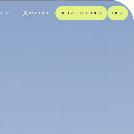
ALT
MY HUB
JETZT BUCHEN
DE
POLAND
Gdańsk
MILESTONE Gdańsk
Kraków
MILESTONE Kraków
Warsaw
Tribera Warsaw
NEU 2026
Wrocław
MILESTONE Fabryczna
MILESTONE Ołbin
PORTUGAL