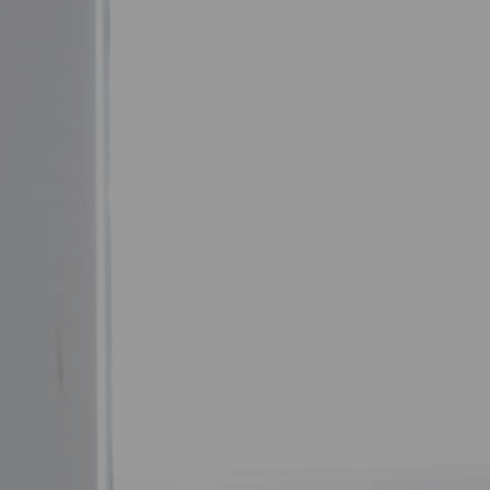
POLAND
Gdańsk
MILESTONE Gdańsk
Kraków
MILESTONE Kraków
Warsaw
Tribera Warsaw
NEU 2026
Wrocław
MILESTONE Fabryczna
MILESTONE Ołbin
PORTUGAL
Carcavelos
MILESTONE Nova
Lisbon
MILESTONE Olaias