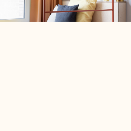
18.4m² – 20.9m²
All Inclusive Miete
Regendusche
Voll möbliert
140cm Doppelbett
BUCHE JETZT