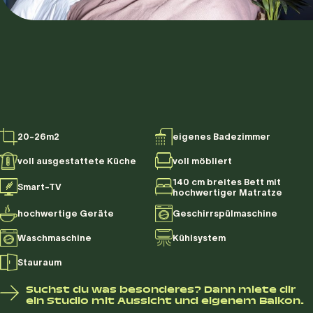
20-26m2
eigenes Badezimmer
voll ausgestattete Küche
voll möbliert
140 cm breites Bett mit
Smart-TV
hochwertiger Matratze
hochwertige Geräte
Geschirrspülmaschine
Waschmaschine
Kühlsystem
Stauraum
Suchst du was besonderes? Dann miete dir
ein Studio mit Aussicht und eigenem Balkon.